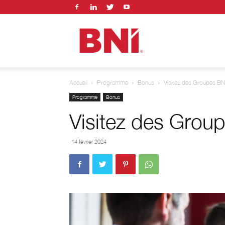
Convention
Accueil
Programme
Bonus
Visitez des Groupes BNI
BNI
Programme
Bonus
Visitez des Group
14 février 2024