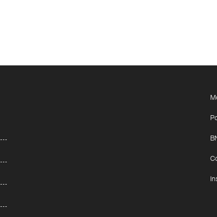
Me
Po
BN
Co
In